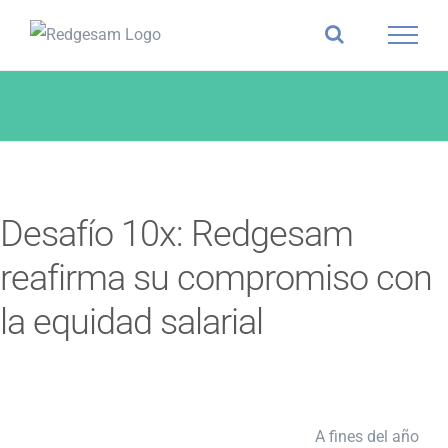
Skip
to
content
Desafío 10x: Redgesam
reafirma su compromiso con
la equidad salarial
A fines del año